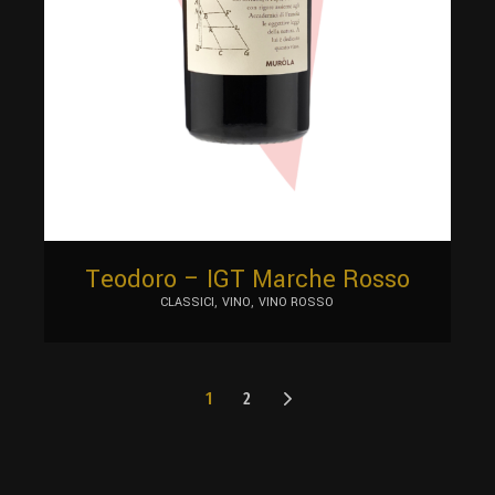
Teodoro – IGT Marche Rosso
CLASSICI
VINO
VINO ROSSO
1
2