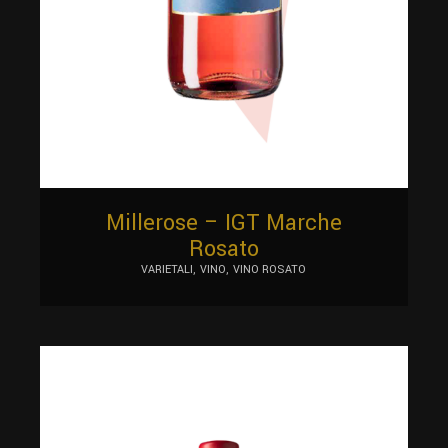
Millerose – IGT Marche
Rosato
VARIETALI
VINO
VINO ROSATO