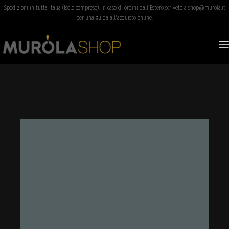
Spedizioni in tutta Italia (Isole comprese). In caso di ordini dall'Estero scrivete a shop@murola.it
per una guida all'acquisto online.
Salta
CONTATTACI
e
vai
al
contenuto