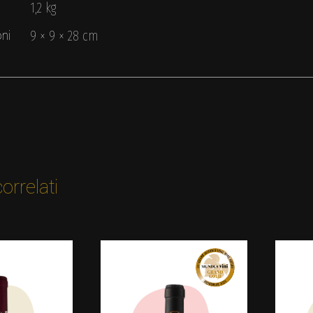
1,2 kg
ni
9 × 9 × 28 cm
orrelati