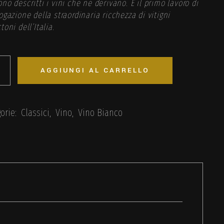
no descritti i vini che ne derivano. È il primo lavoro di
ogazione della straordinaria ricchezza di vitigni
toni dell’Italia.
us – Colli Maceratesi DOC Ribona BIO quantità
AGGIUNGI AL CARRELLO
orie:
Classici
,
Vino
,
Vino Bianco