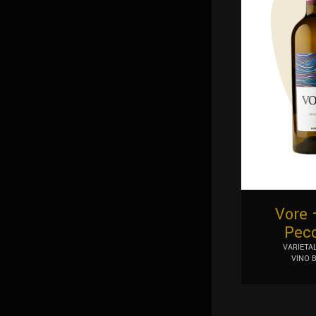
Vore 
Peco
VARIETAL
VINO 