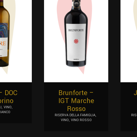
– DOC
Brunforte –
J
rino
IGT Marche
Rosso
I
VINO
BIANCO
RISERVA DELLA FAMIGLIA
RIS
VINO
VINO ROSSO