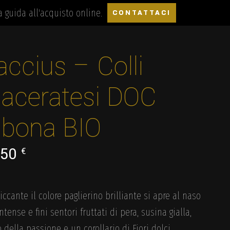
a guida all'acquisto online.
CONTATTACI
accius – Colli
aceratesi DOC
ibona BIO
,50
€
cante il colore paglierino brilliante si apre al naso
ntense e fini sentori fruttati di pera, susina gialla,
o della passione e un corollario di Fiori dolci.