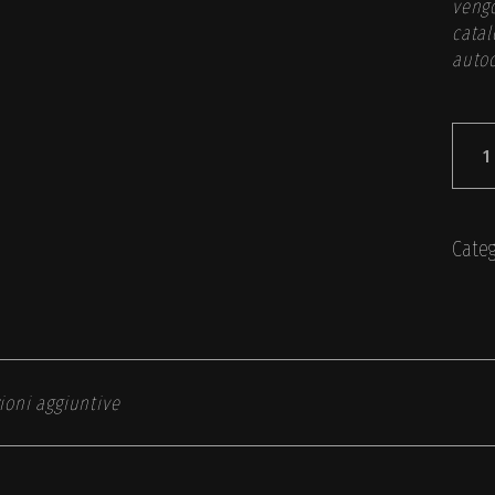
vengo
catal
autoc
Bacci
Categ
ioni aggiuntive