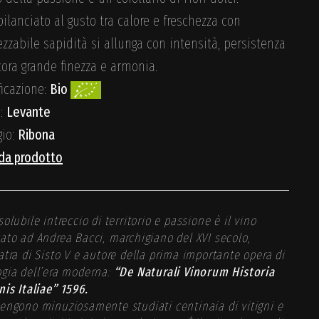
ilanciato al gusto tra calore e freschezza con
zzabile sapidità si allunga con intensità, persistenza
ora grande finezza e armonia.
ficazione:
Bio
a:
Levante
gio:
Ribona
da prodotto
solubile intreccio di territorio e passione è il vino
ato ad Andrea Bacci, marchigiano del XVI secolo,
atra di Sisto V e autore della prima importante opera di
gia dell’era moderna:
“De Naturali Vinorum Historia
nis Italiae” 1596.
engono minuziosamente studiati centinaia di vitigni e