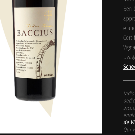
Ben b
appre
e anc
Certi
Vign
Uvag
Sche
Indis
dedic
archi
enolo
de Vi
Qui v