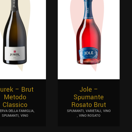
urek – Brut
Jole –
Metodo
Spumante
Classico
Rosato Brut
ERVA DELLA FAMIGLIA
SPUMANTI
VARIETALI
VINO
SPUMANTI
VINO
VINO ROSATO