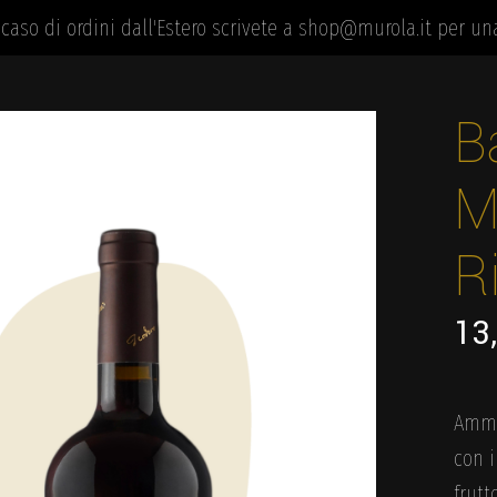
n caso di ordini dall'Estero scrivete a shop@murola.it per un
B
M
R
13
Ammic
con i
frutt