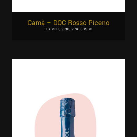
Camà – DOC Rosso Piceno
CLASSICI
VINO
VINO ROSSO