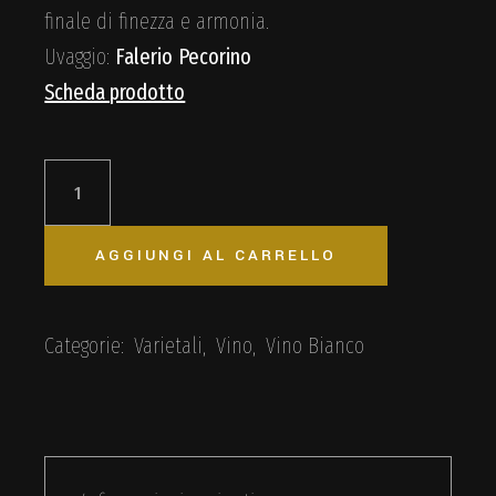
finale di finezza e armonia.
Uvaggio:
Falerio
Pecorino
Scheda prodotto
Vore - DOC Pecorino quantità
AGGIUNGI AL CARRELLO
Categorie:
Varietali
,
Vino
,
Vino Bianco