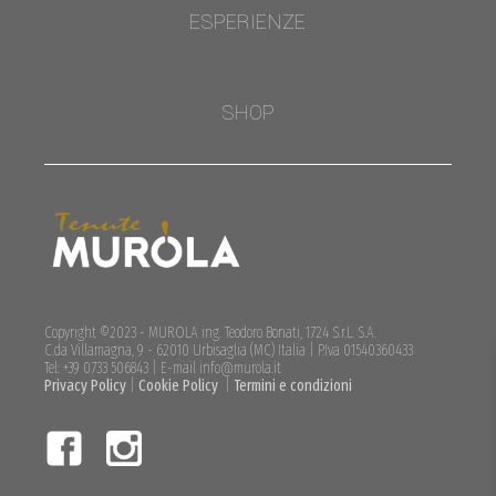
ESPERIENZE
SHOP
Copyright ©2023 - MUROLA ing. Teodoro Bonati, 1724 S.r.L. S.A.
C.da Villamagna, 9 - 62010 Urbisaglia (MC) Italia | P.Iva 01540360433
Tel: +39 0733 506843 | E-mail info@murola.it
Privacy Policy
|
Cookie Policy
|
Termini e condizioni