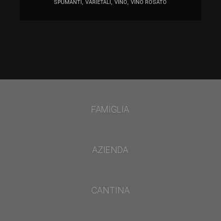
SPUMANTI
VARIETALI
VINO
VINO ROSATO
FAMIGLIA
AZIENDA
CANTINA